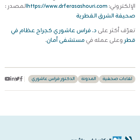
الإلكتروني:
https://www.drferasashouri.com
ا
لمصدر :
صحيفة الشرق القطرية
تعرّف أكثر على
د. فراس عاشوري كجراح عظام في
قطر
وعلى عمله في
مستشفى أمان
.
be
kedin
Facebook
Twitter
لقاءات صحفية
المدونة
الدكتور فراس عاشوري