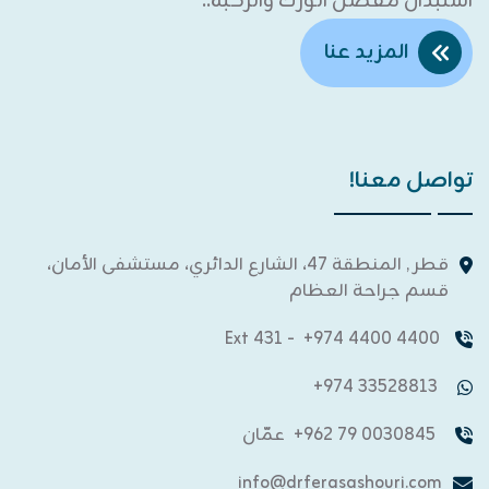
استبدال مفصل الورك والركبة..
المزيد عنا
تواصل معنا!
قطر , المنطقة 47، الشارع الدائري، مستشفى الأمان،
قسم جراحة العظام
- Ext 431
4400 4400 974+
33528813 974+
0030845 79 962+
عمّان
info@drferasashouri.com