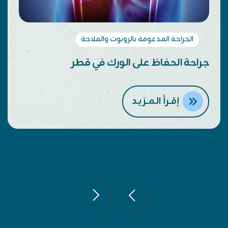
الجراحة المدعومة بالروبوت والملاحة
احة استبدال مفصل الورك في قطر
جرا
إقــرأ الـمــزيـد