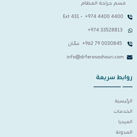
قسم جراحة العظام
- Ext 431
4400 4400 974+
33528813 974+
0030845 79 962+
عمّان
info@drferasashouri.com
روابط سريعة
الرئيسية
الخدمات
الميديا
المدونة