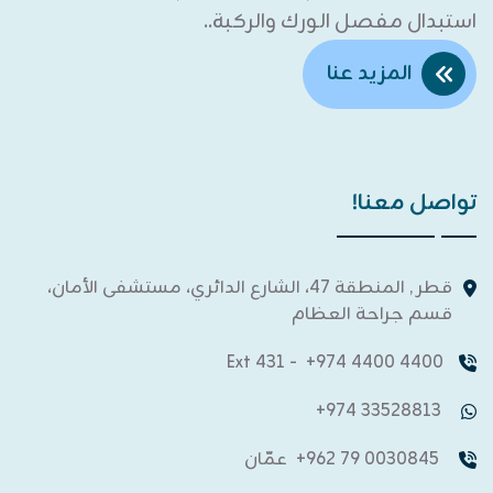
استبدال مفصل الورك والركبة..
المزيد عنا
تواصل معنا!
قطر , المنطقة 47، الشارع الدائري، مستشفى الأمان،
قسم جراحة العظام
- Ext 431
4400 4400 974+
33528813 974+
0030845 79 962+
عمّان